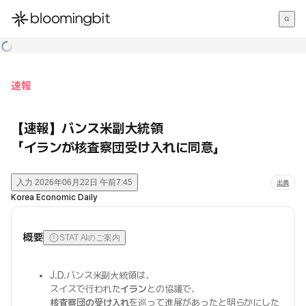
한국어
English
日本語
速報
【速報】バンス米副大統領
「イランが核査察団受け入れに同意」
入力
2026年06月22日 午前7:45
出典
Korea Economic Daily
概要
STAT AIのご案内
J.D.バンス米副大統領は、
スイスで行われた
イラン
との協議で、
核査察団の受け入れ
を巡って進展があったと明らかにした