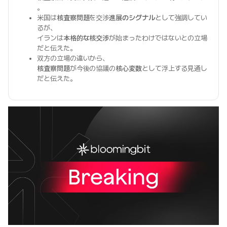
。
米国は
核査察問題
を交渉
進展のシグナル
として強調してい
るが、
イランは
本格的な核交渉
が始まったわけではないとの立場
だと伝えた。
双方の立場の違いから、
核査察問題
が今後の協議の
核心変数
として浮上する見通し
だと伝えた。