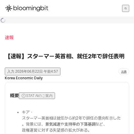
한국어
English
日本語
速報
【速報】スターマー英首相、就任2年で辞任表明
入力
2026年06月22日 午前4:57
出典
Korea Economic Daily
概要
STAT AIのご案内
キア・
スターマー英首相は就任から約2年で辞任の意向を示した
。背景には、
景気減速
や
支持率の下落基調
など、
政権運営に対する失望感の拡大がある。