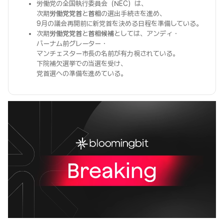
労働党の全国執行委員会（NEC）は、
次期
労働党党首
と
首相
の選出手続きを進め、
9月の議会再開前に新党首を決める日程を準備している。
次期
労働党党首
と
首相候補
としては、アンディ・
バーナム前グレーター・
マンチェスター市長の名前が有力視されている。
下院補欠選挙での当選を受け、
党首選への準備を進めている。