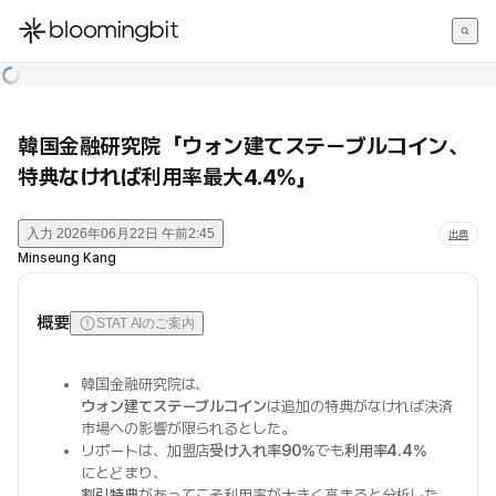
한국어
English
日本語
韓国金融研究院「ウォン建てステーブルコイン、
特典なければ利用率最大4.4%」
入力
2026年06月22日 午前2:45
出典
Minseung Kang
概要
STAT AIのご案内
韓国金融研究院は、
ウォン建てステーブルコイン
は追加の特典がなければ決済
市場への影響が限られるとした。
リポートは、加盟店
受け入れ率90%
でも
利用率4.4%
にとどまり、
割引特典
があってこそ利用率が大きく高まると分析した。