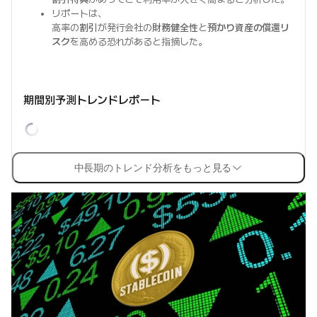
リポートは、
高率の
割引
が発行会社の
財務健全性
と
預かり資産の償還リ
スク
を高める恐れがあると指摘した。
期間別予測トレンドレポート
中長期のトレンド分析をもっと見る