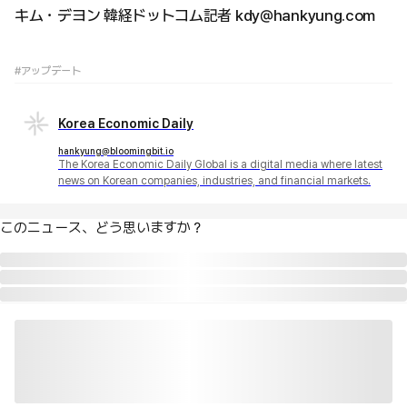
キム・デヨン 韓経ドットコム記者 kdy@hankyung.com
#アップデート
Korea Economic Daily
hankyung@bloomingbit.io
The Korea Economic Daily Global is a digital media where latest
news on Korean companies, industries, and financial markets.
このニュース、どう思いますか？