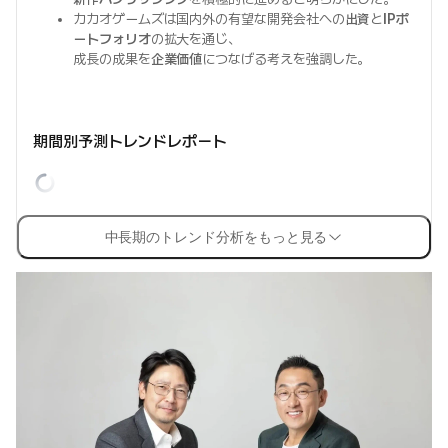
カカオゲームズは国内外の有望な開発会社への
出資
と
IPポ
ートフォリオ
の拡大を通じ、
成長の成果を
企業価値
につなげる考えを強調した。
期間別予測トレンドレポート
中長期のトレンド分析をもっと見る