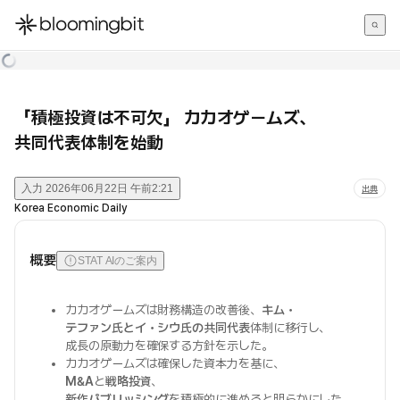
한국어
English
日本語
「積極投資は不可欠」 カカオゲームズ、
共同代表体制を始動
入力
2026年06月22日 午前2:21
出典
Korea Economic Daily
概要
STAT AIのご案内
カカオゲームズは財務構造の改善後、
キム・
テファン氏とイ・シウ氏の共同代表
体制に移行し、
成長の原動力を確保する方針を示した。
カカオゲームズは確保した資本力を基に、
M&A
と
戦略投資
、
新作パブリッシング
を積極的に進めると明らかにした。