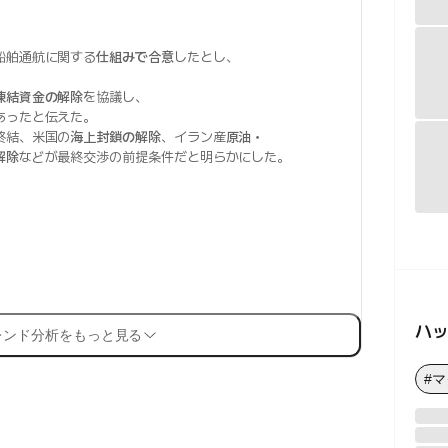
船舶通航に関する
仕組みで合意
したとし、
凍結資金の解除
を協議し、
あったと伝えた。
終結、米国の
海上封鎖の解除
、イラン産
原油・
解除
などが最終交渉の前提条件だと明らかにした。
ハ
レンド分析をもっと見る
#