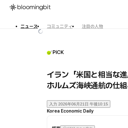
ニュース
コミュニティ
注目の人物
한국어
English
日本語
PiCK
イラン「米国と相当な
ホルムズ海峡通航の仕組
入力
2026年06月21日 午後10:15
Korea Economic Daily