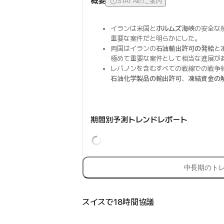
概要
STAT AIのご案内
イランは米国と
ホルムズ海峡
の安全な
重要な案件だと明らかにした。
両国はイランの
石油輸出許可の発給
と
極めて重要な案件として相当な進展が
レバノンを含むすべての戦線での戦争
石油化学製品の輸出許可
、
凍結資金の
期間別予測トレンドレポート
中長期のト
スイスで18時間協議