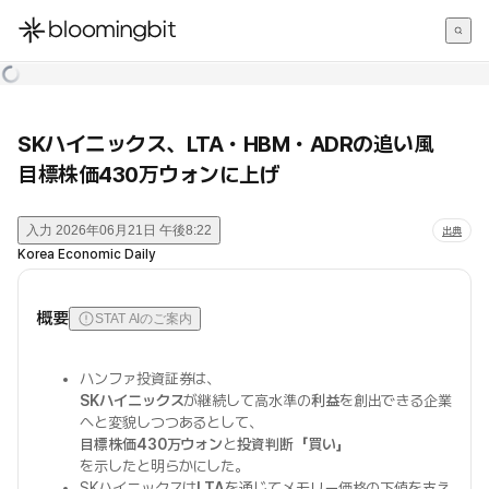
한국어
English
日本語
SKハイニックス、LTA・HBM・ADRの追い風
目標株価430万ウォンに上げ
入力
2026年06月21日 午後8:22
出典
Korea Economic Daily
概要
STAT AIのご案内
ハンファ投資証券は、
SKハイニックス
が継続して高水準の
利益
を創出できる企業
へと変貌しつつあるとして、
目標株価430万ウォン
と
投資判断「買い」
を示したと明らかにした。
SKハイニックスは
LTA
を通じてメモリー価格の下値を支え