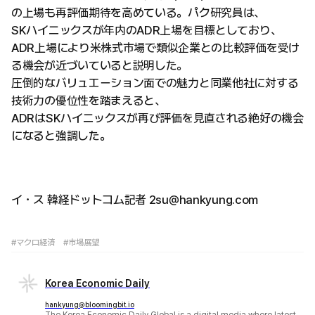
の上場も再評価期待を高めている。パク研究員は、
SKハイニックスが年内のADR上場を目標としており、
ADR上場により米株式市場で類似企業との比較評価を受け
る機会が近づいていると説明した。
圧倒的なバリュエーション面での魅力と同業他社に対する
技術力の優位性を踏まえると、
ADRはSKハイニックスが再び評価を見直される絶好の機会
になると強調した。
イ・ス 韓経ドットコム記者 2su@hankyung.com
#マクロ経済
#市場展望
Korea Economic Daily
hankyung@bloomingbit.io
The Korea Economic Daily Global is a digital media where latest