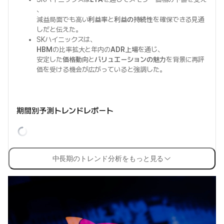
、
減益局面でも高い
利益率
と
利益の持続性
を確保できる見通
しだと伝えた。
SKハイニックスは、
HBM
の比率拡大と年内の
ADR上場
を通じ、
安定した
価格動向
と
バリュエーションの魅力
を背景に再評
価を受ける機会が広がっていると強調した。
期間別予測トレンドレポート
中長期のトレンド分析をもっと見る