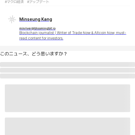
#マクロ経済
#アップデート
Minseung Kang
minriver@bloomingbit.io
Blockchain journalist | Writer of Trade Now & Altcoin Now, must-
read content for investors.
このニュース、どう思いますか？