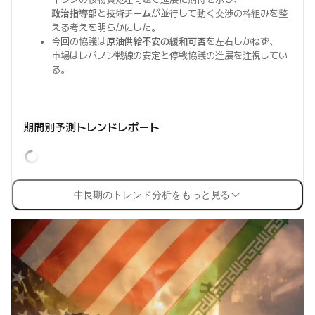
政治指導部
と
技術チーム
が並行して動く交渉の枠組みを整
える考えを明らかにした。
今回の協議は
原油供給不安の緩和可否
を左右しかねず、
市場はレバノン戦線の安定と停戦協議の進展を注視してい
る。
期間別予測トレンドレポート
中長期のトレンド分析をもっと見る