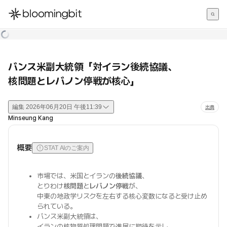
한국어
English
日本語
バンス米副大統領「対イラン後続協議、
核問題とレバノン停戦が核心」
編集
2026年06月20日 午後11:39
出典
Minseung Kang
概要
STAT AIのご案内
市場では、米国とイランの
後続協議
、
とりわけ
核問題
と
レバノン停戦
が、
中東の地政学リスクを左右する核心変数になると受け止め
られている。
バンス米副大統領は、
イランの核物質処理問題で進展に期待を示し、