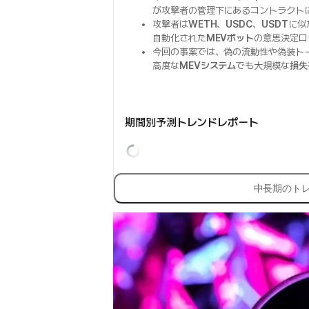
が攻撃者の管理下にあるコントラクト
攻撃者は
WETH
、
USDC
、
USDT
に似
自動化された
MEVボット
の意思決定ロ
今回の事案では、偽の流動性や偽装ト
高度な
MEVシステム
でも大規模な
損失
期間別予測トレンドレポート
中長期のト