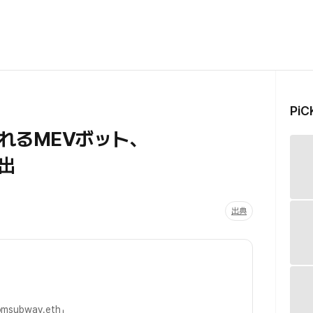
Pi
れるMEVボット、
出
出典
omsubway.eth」