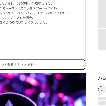
にだまされ、
750万ドル
超を奪われた。
た偽トークンと偽の流動性プールをつくり、
ジックを狙う逆MEVハニーポット攻撃を仕掛けた。
ークンにさらされた場合、
を被りうる点が浮き彫りになった。
レンド分析をもっと見る
ハ
#