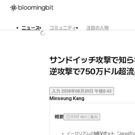
ニュース
コミュニティ
注目の人物
한국어
English
日本語
サンドイッチ攻撃で知ら
逆攻撃で750万ドル超流
入力
2026年06月20日 午後8:43
Minseung Kang
概要
STAT AIのご案内
イーサリアムの
MEVボット
「Jaredfr