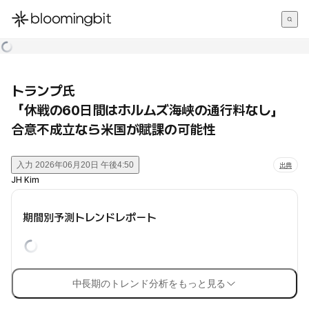
한국어
English
日本語
トランプ氏
「休戦の60日間はホルムズ海峡の通行料なし」
合意不成立なら米国が賦課の可能性
入力
2026年06月20日 午後4:50
出典
JH Kim
期間別予測トレンドレポート
中長期のトレンド分析をもっと見る