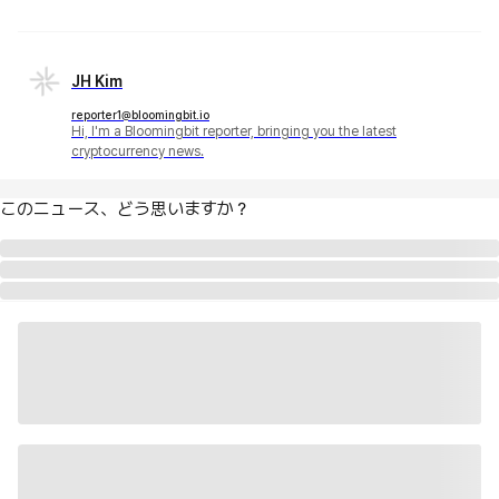
JH Kim
reporter1@bloomingbit.io
Hi, I'm a Bloomingbit reporter, bringing you the latest
cryptocurrency news.
このニュース、どう思いますか？