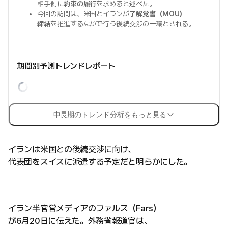
相手側に
約束の履行
を求めると述べた。
今回の訪問は、米国とイランが
了解覚書（MOU）
締結
を推進するなかで行う後続交渉の一環とされる。
期間別予測トレンドレポート
中長期のトレンド分析をもっと見る
イランは米国との後続交渉に向け、
代表団をスイスに派遣する予定だと明らかにした。
イラン半官営メディアのファルス（Fars）
が6月20日に伝えた。外務省報道官は、