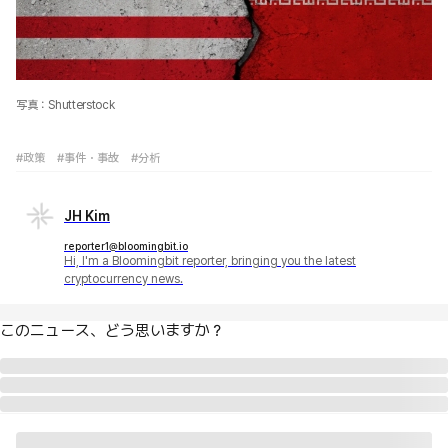
写真：Shutterstock
#政策
#事件・事故
#分析
JH Kim
reporter1@bloomingbit.io
Hi, I'm a Bloomingbit reporter, bringing you the latest
cryptocurrency news.
このニュース、どう思いますか？