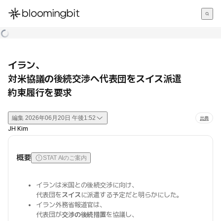
한국어
English
日本語
イラン、
対米協議の後続交渉へ代表団をスイス派遣
約束履行を要求
編集
2026年06月20日 午後1:52
出典
JH Kim
概要
STAT AIのご案内
イランは米国との後続交渉に向け、
代表団を
スイス
に派遣する予定だと明らかにした。
イラン外務省報道官は、
代表団が
交渉の後続措置
を協議し、