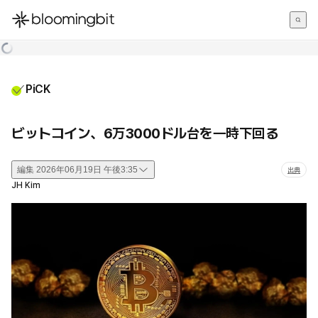
한국어
English
日本語
PiCK
ビットコイン、6万3000ドル台を一時下回る
編集
2026年06月19日 午後3:35
出典
JH Kim