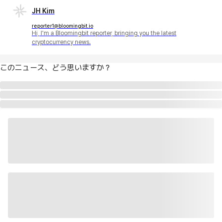
JH Kim
reporter1@bloomingbit.io
Hi, I'm a Bloomingbit reporter, bringing you the latest
cryptocurrency news.
このニュース、どう思いますか？