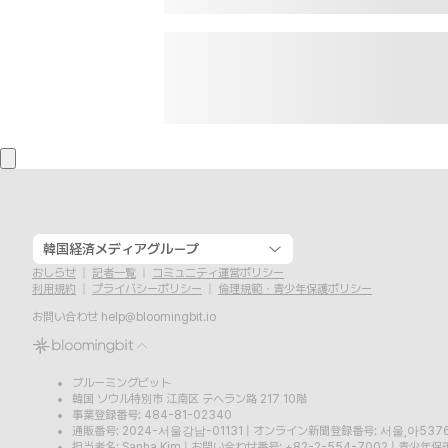
韓国経済メディアグループ
おしらせ
記者一覧
コミュニティ運営ポリシー
利用規約
プライバシーポリシー
倫理規範・青少年保護ポリシー
お問い合わせ
help@bloomingbit.io
ブルーミングビット
韓国 ソウル特別市 江南区 テヘラン路 217 10階
事業登録番号: 484-81-02340
通販番号: 2024-서울강남-01131
|
オンライン新聞登録番号: 서울,아537
担当者名: Sanha Kim
|
お問い合わせ番号: +82-2-554-7002
|
青少年保護