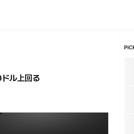
Pi
0ドル上回る