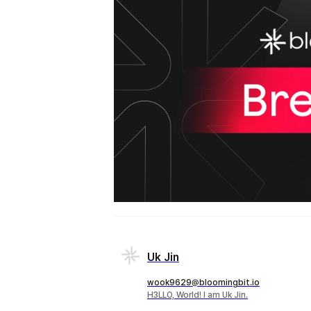
Uk Jin
wook9629@bloomingbit.io
H3LLO, World! I am Uk Jin.