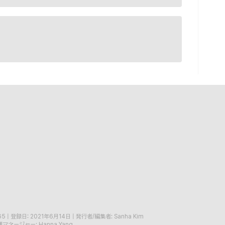
65
|
登録日: 2021年6月14日
|
発行者/編集者: Sanha Kim
マネージャー: Hanna Yang