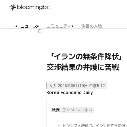
ニュース
コミュニティ
注目の人物
한국어
English
日本語
「イランの無条件降伏」
交渉結果の弁護に苦戦
入力
2026年06月19日 午前5:12
Korea Economic Daily
概要
STAT AIのご案内
トランプ大統領は、イランをさらに強