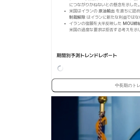
につながりかねないとの懸念を示した
米国はイランの
原油輸出
を直ちに認め
制裁解除
はイランに新たな利益ではな
イランの宿願を大半反映した
MOU締
米国の過度な要求は拒否する考えを示
期間別予測トレンドレポート
中長期のト