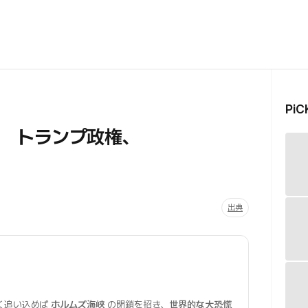
Pi
 トランプ政権、
出典
く追い込めば
ホルムズ海峡
の閉鎖を招き、
世界的な大恐慌