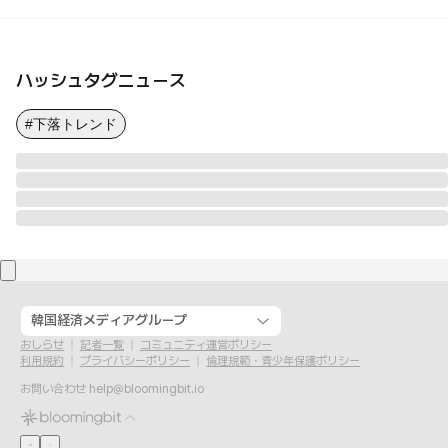
ハッシュタグニュース
#下落トレンド
韓国経済メディアグループ
おしらせ
記者一覧
コミュニティ運営ポリシー
利用規約
プライバシーポリシー
倫理規範・青少年保護ポリシー
お問い合わせ
help@bloomingbit.io