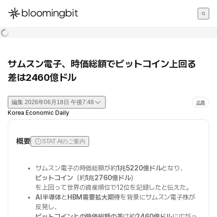
한국어
English
日本語
サムスン電子、時価総額でビットコイン上回る
差は2460億ドル
編集
2026年06月18日 午後7:48
出典
Korea Economic Daily
概要
STAT AIのご案内
サムスン電子の時価総額が約
1兆5220億ドル
となり、
ビットコイン
（約
1兆2760億ドル
）
を上回って世界の資産順位で12位を記録したと伝えた。
AI半導体
と
HBM需要拡大期待
を背景にサムスン電子株が
反発し、
ビットコインとの時価総額の差
は約
2460億ドル
に広がっ