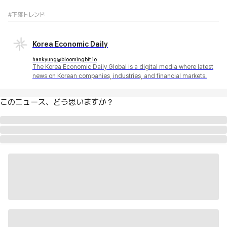
#下落トレンド
Korea Economic Daily
hankyung@bloomingbit.io
The Korea Economic Daily Global is a digital media where latest
news on Korean companies, industries, and financial markets.
このニュース、どう思いますか？