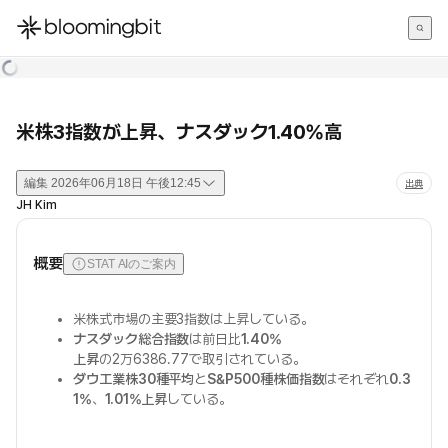
한국어
English
日本語
米株3指数が上昇、ナスダック1.40%高
編集
2026年06月18日 午後12:45
出典
JH Kim
概要
STAT AIのご案内
米株式市場の主要3指数は上昇している。
ナスダック総合指数
は前日比
1.40%
上昇
の2万6386.77で取引されている。
ダウ工業株30種平均
と
S&P500種株価指数
はそれぞれ
0.3
1%
、
1.01%上昇
している。