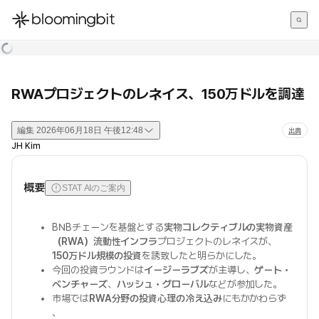
한국어
English
日本語
RWAプロジェクトのレネイス、150万ドルを調達
編集
2026年06月18日 午後12:48
出典
JH Kim
概要
STAT AIのご案内
BNBチェーンを基盤とする
実物コレクティブルの実物資産
（RWA）流動性インフラ
プロジェクトのレネイスが、
150万ドル規模の投資
を誘致したと明らかにした。
今回の投資ラウンドは
イージーラブズ
が主導し、
ゲート・
ベンチャーズ
、
ハッシュ・グローバル
などが参加した。
市場では
RWA分野の投資心理の冷え込み
にもかかわらず
、