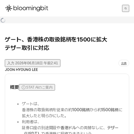
한국어
English
日本語
ゲート、香港株の取扱銘柄を1500に拡大
テザー取引に対応
入力
2026年06月18日 午前2:41
出典
JOON HYOUNG LEE
概要
STAT AIのご案内
ゲートは、
香港株の取扱銘柄を従来の約
1000銘柄
から約
1500銘柄
に
拡大したと明らかにした。
利用者は、
証券口座の別途開設や
香港ドル
への両替なしに、
テザー
（USDT）
で香港株に投資できるという。