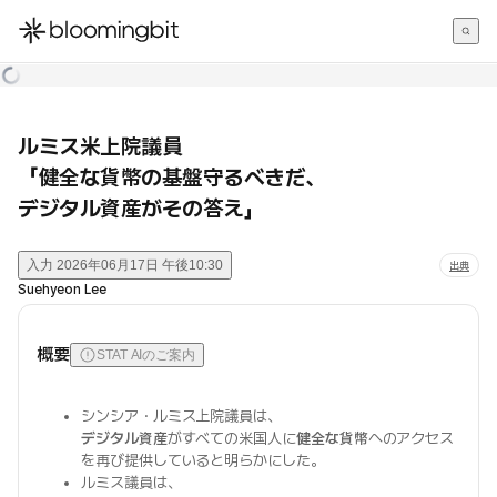
한국어
English
日本語
ルミス米上院議員
「健全な貨幣の基盤守るべきだ、
デジタル資産がその答え」
入力
2026年06月17日 午後10:30
出典
Suehyeon Lee
概要
STAT AIのご案内
シンシア・ルミス上院議員は、
デジタル資産
がすべての米国人に
健全な貨幣
へのアクセス
を再び提供していると明らかにした。
ルミス議員は、