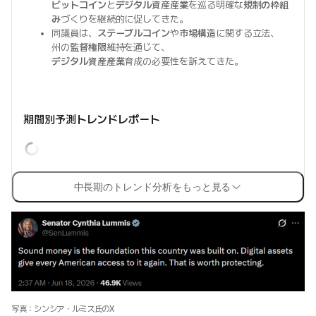
ビットコイン
と
デジタル資産産業
を巡る明確な
規制の枠組
み
づくりを継続的に促してきた。
同議員は、
ステーブルコイン
や
市場構造
に関する立法、
州の
監督権限
維持を通じて、
デジタル資産産業
育成の必要性を訴えてきた。
期間別予測トレンドレポート
中長期のトレンド分析をもっと見る
写真：シンシア・ルミス氏のX