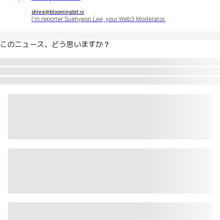
shlee@bloomingbit.io
I'm reporter Suehyeon Lee, your Web3 Moderator.
このニュース、どう思いますか？