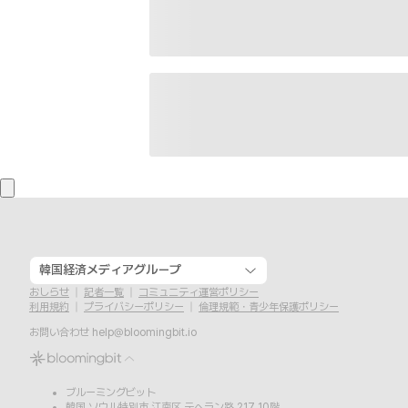
韓国経済メディアグループ
おしらせ
記者一覧
コミュニティ運営ポリシー
利用規約
プライバシーポリシー
倫理規範・青少年保護ポリシー
お問い合わせ
help@bloomingbit.io
ブルーミングビット
韓国 ソウル特別市 江南区 テヘラン路 217 10階