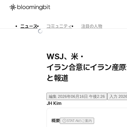
ニュース
コミュニティ
注目の人物
한국어
English
日本語
WSJ、米・
イラン合意にイラン産原
と報道
編集
2026年06月16日 午後2:26
入力
202
JH Kim
概要
STAT AIのご案内