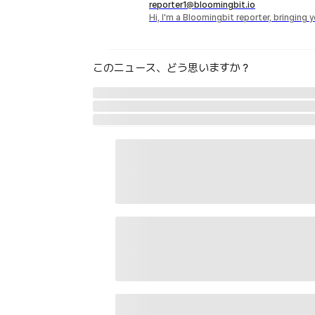
reporter1@bloomingbit.io
Hi, I'm a Bloomingbit reporter, bringing
このニュース、どう思いますか？