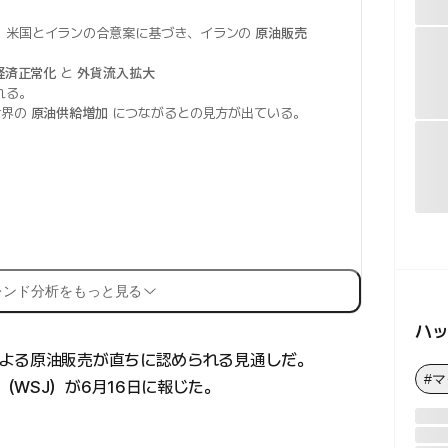
、米国とイランの合意案に基づき、イランの
原油販売
経済正常化
と
外貨流入拡大
れる。
世界の
原油供給増加
につながるとの見方が出ている。
レンド分析をもっと見る
ハ
よる原油販売が直ちに認められる見通しだ。
#
WSJ）が6月16日に報じた。