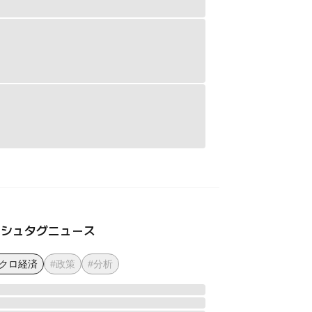
ッシュタグニュース
マクロ経済
#政策
#分析