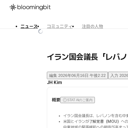
ニュース
コミュニティ
注目の人物
한국어
English
日本語
イラン国会議長「レバノ
編集
2026年06月16日 午後2:22
入力
202
JH Kim
概要
STAT AIのご案内
イラン国会議長は、レバノンを含む中
米国とイランが
了解覚書（MOU）
へ
中東地域の緊張緩和への期待が高まっ