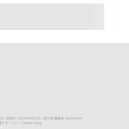
65
|
登録日: 2021年6月14日
|
発行者/編集者: Sanha Kim
マネージャー: Hanna Yang