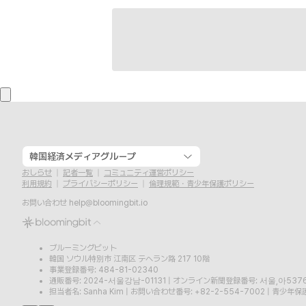
韓国経済メディアグループ
おしらせ
記者一覧
コミュニティ運営ポリシー
利用規約
プライバシーポリシー
倫理規範・青少年保護ポリシー
お問い合わせ
help@bloomingbit.io
ブルーミングビット
韓国 ソウル特別市 江南区 テヘラン路 217 10階
事業登録番号: 484-81-02340
通販番号: 2024-서울강남-01131
|
オンライン新聞登録番号: 서울,아537
担当者名: Sanha Kim
|
お問い合わせ番号: +82-2-554-7002
|
青少年保護