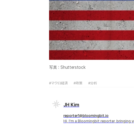
写真：Shutterstock
#マクロ経済
#政策
#分析
JH Kim
reporter1@bloomingbit.io
Hi, I'm a Bloomingbit reporter, bringing