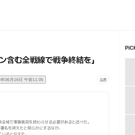
Pi
ン含む全戦線で戦争終結を」
6年06月16日 午前11:05
出典
東全域で軍事衝突を終わらせる必要があると述べた。
の署名を終えたと明らかにするなか、
ていると伝えた。