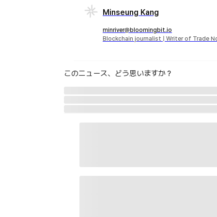
Minseung Kang
minriver@bloomingbit.io
Blockchain journalist | Writer of Trade 
このニュース、どう思いますか？