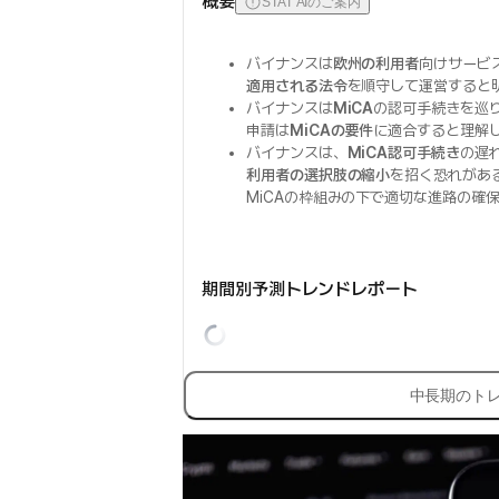
概要
STAT AIのご案内
バイナンスは
欧州の利用者
向けサービ
適用される法令
を順守して運営すると
バイナンスは
MiCA
の認可手続きを巡
申請は
MiCAの要件
に適合すると理解
バイナンスは、
MiCA認可手続き
の遅
利用者の選択肢の縮小
を招く恐れがあ
MiCAの枠組みの下で適切な進路の確
期間別予測トレンドレポート
中長期のト