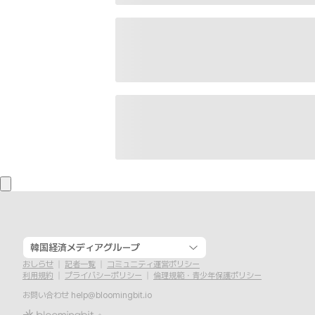
韓国経済メディアグループ
おしらせ
記者一覧
コミュニティ運営ポリシー
利用規約
プライバシーポリシー
倫理規範・青少年保護ポリシー
お問い合わせ
help@bloomingbit.io