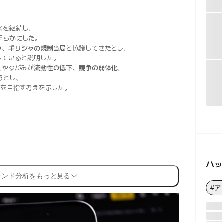
スを継続し、
明らかにした。
り、
ギリシャの規制当局
と協議してきたとし、
していると説明した。
れやゆがみが
流動性の低下
、
競争の弱体化
、
るとし、
保を目指す考えを示した。
ハ
レンド分析をもっと見る
#