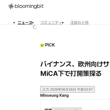
ニュース
コミュニティ
注目の人物
한국어
English
日本語
PiCK
バイナンス、欧州向け
MiCA下で打開策探る
入力
2026年06月16日 午前10:57
Minseung Kang