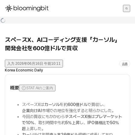
한국어
English
日本語
スペースX、AIコーディング支援「カーソル」
開発会社を600億ドルで買収
入力
2026年06月16日 午前10:11
出典
Korea Economic Daily
概要
STAT AIのご案内
スペースXは
カーソル
を約
600億ドル
で買収し、
企業向けAI
市場での地位を強化すると明らかにした。
今回の買収にもかかわらず
スペースX株
は
プレマーケット
で10%
、取引時間中も約
5%上昇
し、
IPO価格比で50%
超
上昇した。
カーソル
は年間
売上高26億ドル
規模に成長しており、