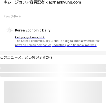
キム・ジョンア客員記者 kja@hankyung.com
#アップデート
Korea Economic Daily
hankyung@bloomingbit.io
The Korea Economic Daily Global is a digital media where latest
news on Korean companies, industries, and financial markets.
このニュース、どう思いますか？