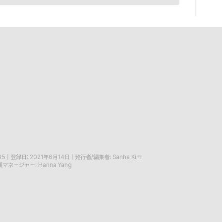
65
|
登録日: 2021年6月14日
|
発行者/編集者: Sanha Kim
マネージャー: Hanna Yang