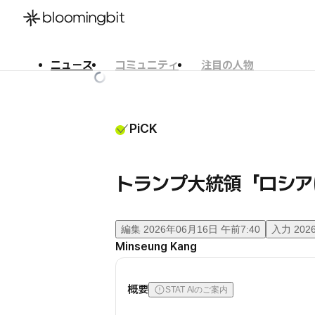
ニュース
コミュニティ
注目の人物
한국어
English
日本語
PiCK
トランプ大統領「ロシア
編集
2026年06月16日 午前7:40
入力
202
Minseung Kang
概要
STAT AIのご案内