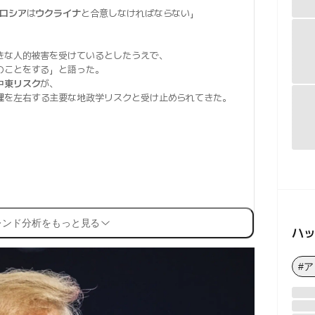
ロシア
は
ウクライナ
と合意しなければならない」
きな人的被害を受けているとしたうえで、
のことをする」と語った。
中東リスク
が、
理
を左右する主要な地政学リスクと受け止められてきた。
レンド分析をもっと見る
ハ
#