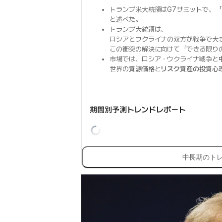
トランプ米大統領はG7サミットで、「
と述べた。
トランプ大統領は、
ロシアとウクライナの双方が戦争で大
この衝突の解決に向けて「できる限り
市場では、ロシア・ウクライナ戦争と
世界の
資源価格
と
リスク資産の投資心
期間別予測トレンドレポート
中長期のト