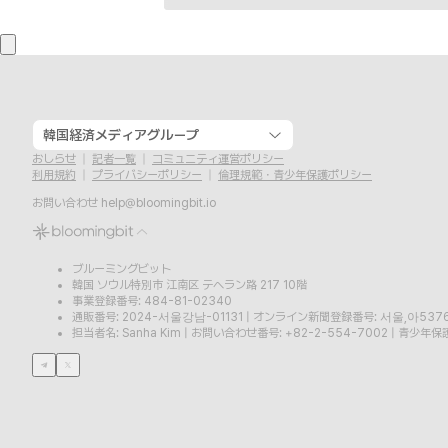
韓国経済メディアグループ
おしらせ
記者一覧
コミュニティ運営ポリシー
利用規約
プライバシーポリシー
倫理規範・青少年保護ポリシー
お問い合わせ
help@bloomingbit.io
ブルーミングビット
韓国 ソウル特別市 江南区 テヘラン路 217 10階
事業登録番号: 484-81-02340
通販番号: 2024-서울강남-01131
|
オンライン新聞登録番号: 서울,아537
担当者名: Sanha Kim
|
お問い合わせ番号: +82-2-554-7002
|
青少年保護