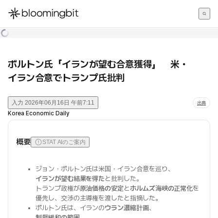
한국어
English
日本語
ボルトン氏「イランが望む合意獲得」 米・
イラン合意でトランプ氏批判
入力
2026年06月16日 午前7:11
出典
Korea Economic Daily
概要
STAT AIのご案内
ジョン・ボルトン氏は米国・イラン合意を巡り、
イランが望む結果を得た
と批判した。
トランプ政権が
原油価格の安定
と
ホルムズ海峡の正常化
を
優先し、交渉の主導権を渡したと指摘した。
ボルトン氏は、イランの
ウラン濃縮計画
、
制裁緩和の範囲
、