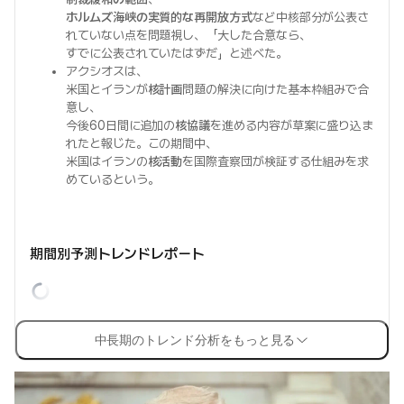
ホルムズ海峡の実質的な再開放方式
など中核部分が公表さ
れていない点を問題視し、「大した合意なら、
すでに公表されていたはずだ」と述べた。
アクシオスは、
米国とイランが
核計画
問題の解決に向けた基本枠組みで合
意し、
今後60日間に追加の
核協議
を進める内容が草案に盛り込ま
れたと報じた。この期間中、
米国はイランの
核活動
を国際査察団が検証する仕組みを求
めているという。
期間別予測トレンドレポート
中長期のトレンド分析をもっと見る