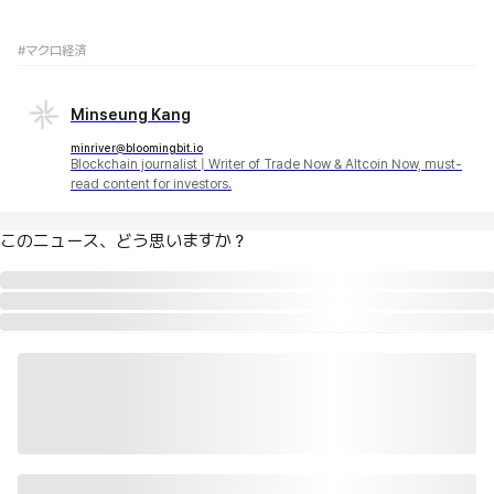
#マクロ経済
Minseung Kang
minriver@bloomingbit.io
Blockchain journalist | Writer of Trade Now & Altcoin Now, must-
read content for investors.
このニュース、どう思いますか？