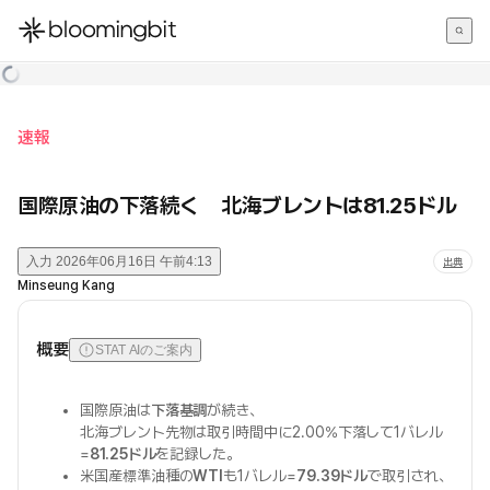
한국어
English
日本語
速報
国際原油の下落続く 北海ブレントは81.25ドル
入力
2026年06月16日 午前4:13
出典
Minseung Kang
概要
STAT AIのご案内
国際原油は
下落基調
が続き、
北海ブレント先物は取引時間中に2.00%下落して1バレル
=
81.25ドル
を記録した。
米国産標準油種の
WTI
も1バレル=
79.39ドル
で取引され、