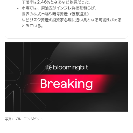
下落率は
2.46%
となるなど軟調だった。
市場では、原油安が
インフレ
負担を和らげ、
世界の株式市場や
暗号資産（仮想通貨）
など
リスク資産の投資家心理
に追い風となる可能性がある
とみている。
写真：ブルーミングビット