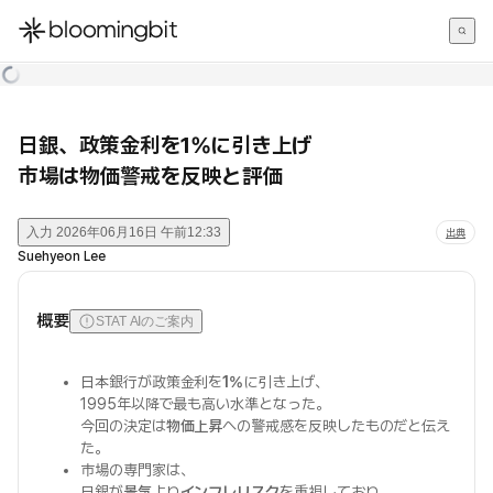
한국어
English
日本語
日銀、政策金利を1%に引き上げ
市場は物価警戒を反映と評価
入力
2026年06月16日 午前12:33
出典
Suehyeon Lee
概要
STAT AIのご案内
日本銀行が政策金利を
1%
に引き上げ、
1995年以降で最も高い水準となった。
今回の決定は
物価上昇
への警戒感を反映したものだと伝え
た。
市場の専門家は、
日銀が
景気
より
インフレリスク
を重視しており、