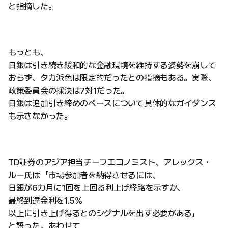
と指摘した。
もっとも、
日銀は引き続き緩和的な金融環境を維持する姿勢を崩して
おらず、タカ派色は限定的だったとの指摘もある。実際、
政策委員会の採決は7対1だった。
日銀は追加引き締めのペースについて具体的なガイダンス
も示さなかった。
TD証券のアジア担当チーフエコノミスト、アレックス・
ルー氏は「市場参加者を納得させるには、
日銀が6カ月に1回を上回る利上げ経路を示すか、
最終到達金利を1.5%
以上に引き上げ得るとのシグナルを出す必要がある」
と語った。あわせて