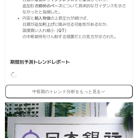
追加
引き締めのペース
について具体的なガイダンスを示さ
なかったと指摘した。
円安と
輸入物価
の上昇圧力が続けば、
日銀が追加
利上げ
に踏み切る可能性があるなか、
国債買い入れ縮小（
QT
）
の中断期待をけん制する措置だとの見方が示された。
期間別予測トレンドレポート
中長期のトレンド分析をもっと見る