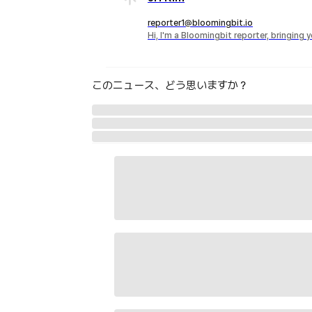
reporter1@bloomingbit.io
Hi, I'm a Bloomingbit reporter, bringing
このニュース、どう思いますか？