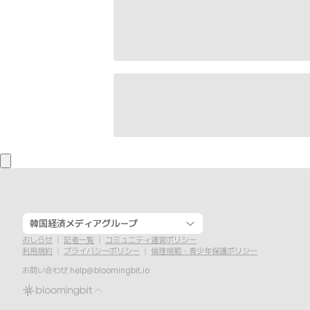
韓国経済メディアグループ
おしらせ
記者一覧
コミュニティ運営ポリシー
利用規約
プライバシーポリシー
倫理規範・青少年保護ポリシー
お問い合わせ
help@bloomingbit.io