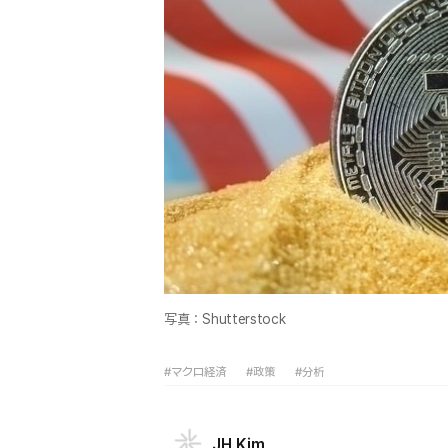
写真：Shutterstock
#マクロ経済
#政策
#分析
JH Kim