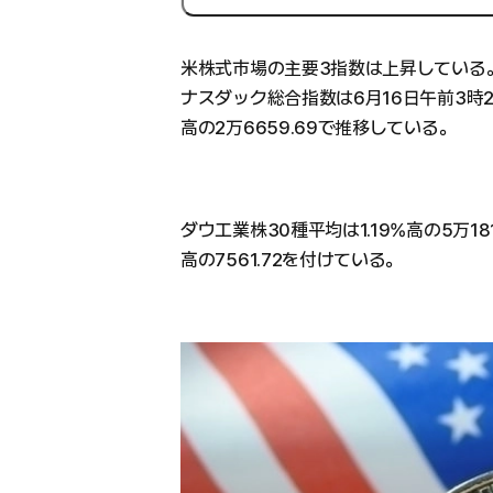
米株式市場の主要3指数は上昇している
ナスダック総合指数は6月16日午前3時2
高の2万6659.69で推移している。
ダウ工業株30種平均は1.19%高の5万181
高の7561.72を付けている。