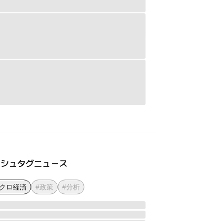
ッシュタグニュース
マクロ経済
#政策
#分析