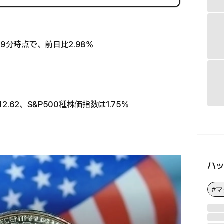
。
9分時点で、前日比2.98%
2.62、S&P500種株価指数は1.75%
ハ
#