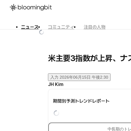
ニュース
コミュニティ
注目の人物
한국어
English
日本語
米主要3指数が上昇、ナス
入力
2026年06月15日 午後2:30
JH Kim
期間別予測トレンドレポート
中長期のト