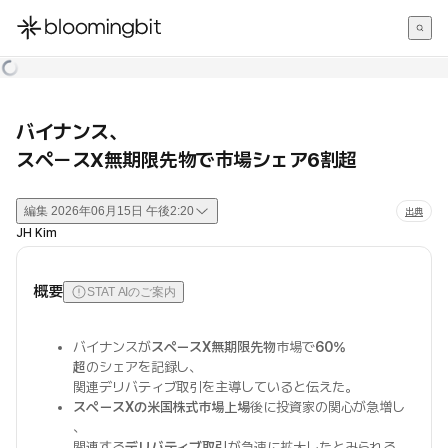
한국어
English
日本語
バイナンス、
スペースX無期限先物で市場シェア6割超
編集
2026年06月15日 午後2:20
出典
JH Kim
概要
STAT AIのご案内
バイナンスが
スペースX無期限先物
市場で
60%
超
のシェアを記録し、
関連デリバティブ取引を主導していると伝えた。
スペースXの米国株式市場上場
後に投資家の関心が急増し
、
関連する
デリバティブ取引
が急速に拡大したとみられる。