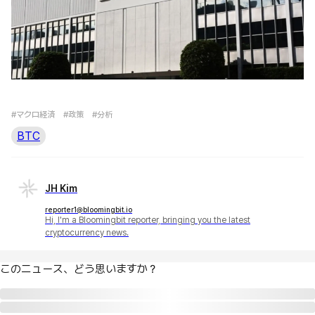
#マクロ経済
#政策
#分析
BTC
JH Kim
reporter1@bloomingbit.io
Hi, I'm a Bloomingbit reporter, bringing you the latest
cryptocurrency news.
このニュース、どう思いますか？