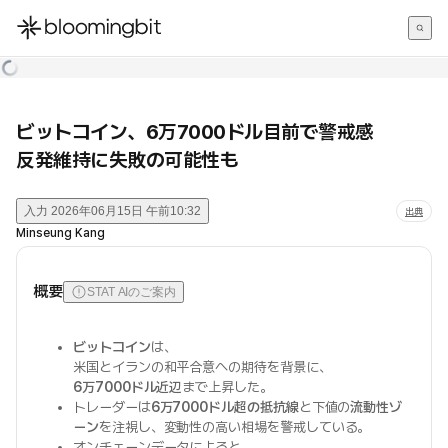
한국어
English
日本語
ビットコイン、6万7000ドル目前で警戒感
反発維持に失敗の可能性も
入力
2026年06月15日 午前10:32
出典
Minseung Kang
概要
STAT AIのご案内
ビットコイン
は、
米国とイランの和平合意への期待を背景に、
6万7000ドル近辺
まで上昇した。
トレーダーは
6万7000ドル超の抵抗線
と下値の
流動性ゾ
ーン
を注視し、変動性の高い相場を警戒している。
オンチェーンデータによると、