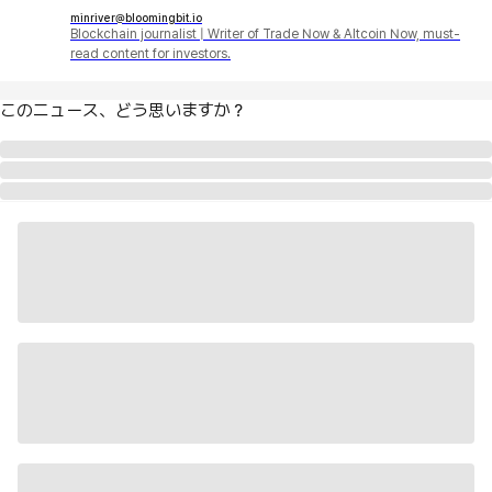
minriver@bloomingbit.io
Blockchain journalist | Writer of Trade Now & Altcoin Now, must-
read content for investors.
このニュース、どう思いますか？