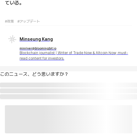
ている。
#政策
#アップデート
Minseung Kang
minriver@bloomingbit.io
Blockchain journalist | Writer of Trade Now & Altcoin Now, must-
read content for investors.
このニュース、どう思いますか？