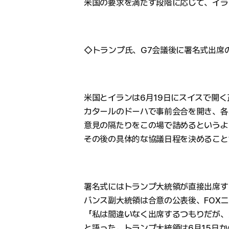
米国の要求を満たす段階に応じて、イラ
◇トランプ氏、G7会議後に署名式出席
米国とイランは6月19日にスイスで開
カタールのドーハで事前会合を開き、各
意見の隔たりをこの場で詰めるというよ
その後の具体的な協議日程を決めること
署名式にはトランプ大統領が直接出席す
バンス副大統領は合意の公表後、FOX
「私は間違いなく出席するつもりだが、
と語った。トランプ大統領は6月15日か