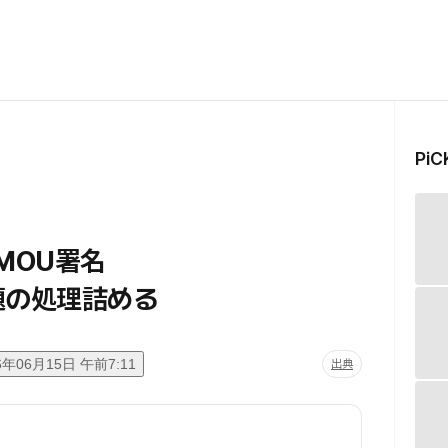
Pi
にMOU署名
題の処理詰める
6年06月15日 午前7:11
出典