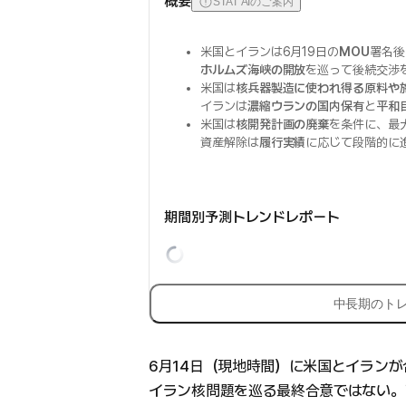
概要
STAT AIのご案内
米国とイランは6月19日の
MOU
署名後
ホルムズ海峡の開放
を巡って後続交渉
米国は
核兵器製造に使われ得る原料や
イランは
濃縮ウランの国内保有
と
平和
米国は
核開発計画の廃棄
を条件に、最
資産解除は
履行実績
に応じて段階的に
期間別予測トレンドレポート
中長期のト
6月14日（現地時間）に米国とイランが
イラン核問題を巡る最終合意ではない。