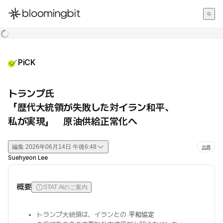
한국어
English
日本語
PiCK
トランプ氏
「歴代大統領が失敗した対イラン和平、
私が実現」 原油供給正常化へ
編集
2026年06月14日 午後6:48
出典
Suehyeon Lee
概要
STAT AIのご案内
トランプ大統領は、イランとの
平和協定