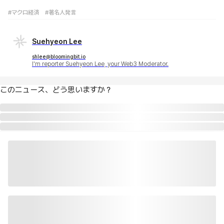
#マクロ経済
#著名人発言
Suehyeon Lee
shlee@bloomingbit.io
I'm reporter Suehyeon Lee, your Web3 Moderator.
このニュース、どう思いますか？