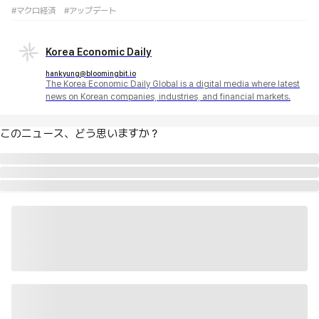
#マクロ経済
#アップデート
Korea Economic Daily
hankyung@bloomingbit.io
The Korea Economic Daily Global is a digital media where latest
news on Korean companies, industries, and financial markets.
このニュース、どう思いますか？