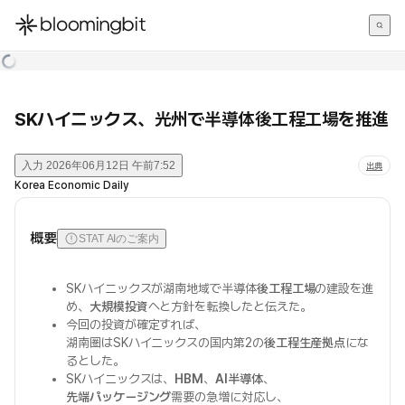
한국어
English
日本語
SKハイニックス、光州で半導体後工程工場を推進
入力
2026年06月12日 午前7:52
出典
Korea Economic Daily
概要
STAT AIのご案内
SKハイニックスが湖南地域で半導体
後工程工場
の建設を進
め、
大規模投資
へと方針を転換したと伝えた。
今回の投資が確定すれば、
湖南圏はSKハイニックスの国内第2の
後工程生産拠点
にな
るとした。
SKハイニックスは、
HBM
、
AI半導体
、
先端パッケージング
需要の急増に対応し、