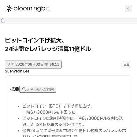
한국어
English
日本語
ビットコイン下げ拡大、
24時間でレバレッジ清算11億ドル
入力
2026年06月03日 午後9:11
出典
Suehyeon Lee
概要
STAT AIのご案内
ビットコイン（BTC）は下げ幅を広げ、
一時
6万3000ドルを下回った
。
ビットコインは取引時間中に一時
6万3000ドルを割り込
み、2月24日以来の安値
を付けた。
過去24時間に暗号資産市場で
11億ドル規模のレバレッジポ
ジションの強制清算
が発生した。