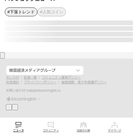
#下落トレンド
#人気コイン
韓国経済メディアグループ
おしらせ
記者一覧
コミュニティ運営ポリシー
利用規約
プライバシーポリシー
倫理規範・青少年保護ポリシー
お問い合わせ
help@bloomingbit.io
ニュース
コミュニティ
注目の人物
マイページ