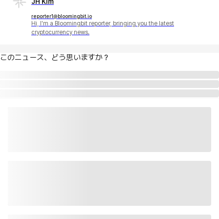
JH Kim
reporter1@bloomingbit.io
Hi, I'm a Bloomingbit reporter, bringing you the latest
cryptocurrency news.
このニュース、どう思いますか？