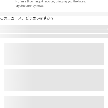
Hi, I'm a Bloomingbit reporter, bringing you the latest
cryptocurrency news.
このニュース、どう思いますか？