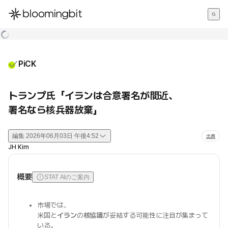
한국어
English
日本語
PiCK
トランプ氏「イランは合意署名が間近、
署名なら核兵器放棄」
編集
2026年06月03日 午後4:52
出典
JH Kim
概要
STAT AIのご案内
市場では、
米国と
イラン
の
核協議
が妥結する可能性に注目が集まって
いる。