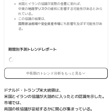
米国とイランの協議が実際の
合意
に至れば、
中東の
地政学リスク
の緩和に影響する可能性があるとみら
れている。
この協議の結果は、
国際原油相場
や
安全資産市場
にも影響を及ぼす可能性があ
る。
期間別予測トレンドレポート
中長期のトレンド分析をもっと見る
ドナルド・トランプ米大統領は、
米国とイランの協議が大詰めに入ったとの認識を示した。
市場では、
両国の核協議が妥結するかに関心が集まっている。