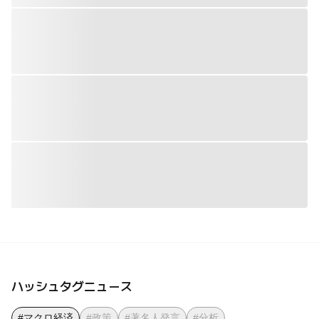
ハッシュタグニュース
#マクロ経済
#政策
#著名人発言
#分析