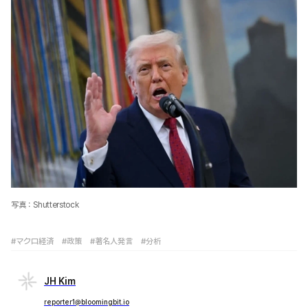
写真：Shutterstock
#マクロ経済
#政策
#著名人発言
#分析
JH Kim
reporter1@bloomingbit.io