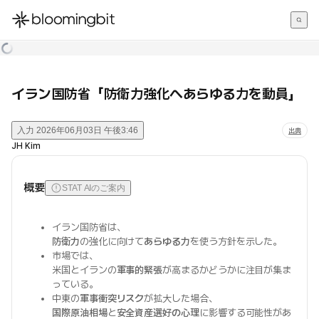
한국어
English
日本語
イラン国防省「防衛力強化へあらゆる力を動員」
入力
2026年06月03日 午後3:46
出典
JH Kim
概要
STAT AIのご案内
イラン国防省は、
防衛力
の強化に向けて
あらゆる力
を使う方針を示した。
市場では、
米国とイランの
軍事的緊張
が高まるかどうかに注目が集ま
っている。
中東の
軍事衝突リスク
が拡大した場合、
国際原油相場
と
安全資産選好の心理
に影響する可能性があ