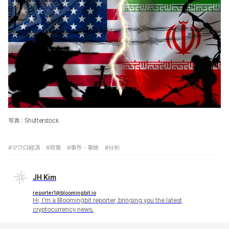
写真：Shutterstock
#マクロ経済
#政策
#事件・事故
#分析
JH Kim
reporter1@bloomingbit.io
Hi, I'm a Bloomingbit reporter, bringing you the latest
cryptocurrency news.