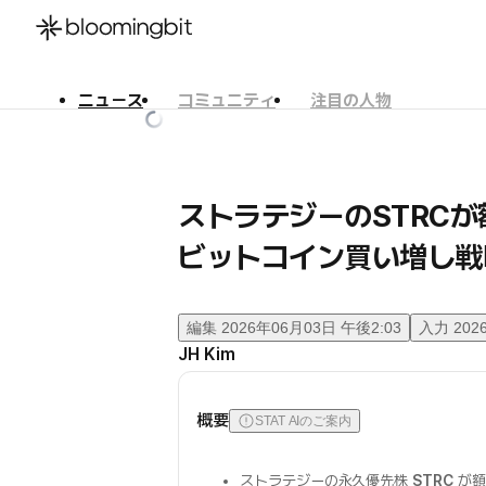
ニュース
コミュニティ
注目の人物
한국어
English
日本語
ストラテジーのSTRC
ビットコイン買い増し戦
編集
2026年06月03日 午後2:03
入力
202
JH Kim
概要
STAT AIのご案内
ストラテジーの永久優先株
STRC
が額