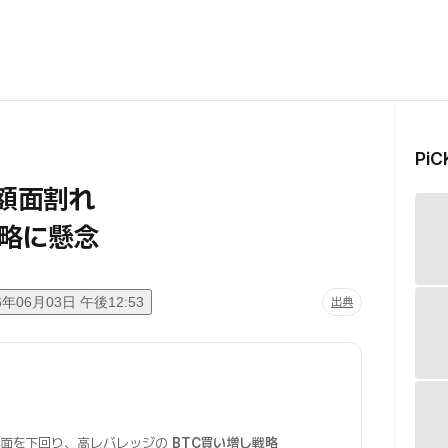
Pi
が額面割れ
略に懸念
6年06月03日 午後12:53
出典
面を下回り、高レバレッジの
BTC買い増し戦略