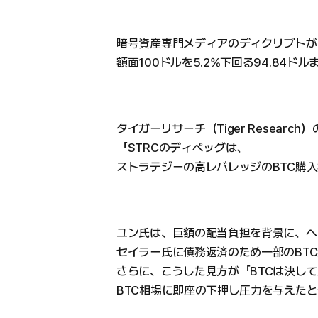
暗号資産専門メディアのディクリプトが
額面100ドルを5.2%下回る94.84ド
タイガーリサーチ（Tiger Resear
「STRCのディペッグは、
ストラテジーの高レバレッジのBTC購
ユン氏は、巨額の配当負担を背景に、ヘ
セイラー氏に債務返済のため一部のBT
さらに、こうした見方が「BTCは決し
BTC相場に即座の下押し圧力を与えた