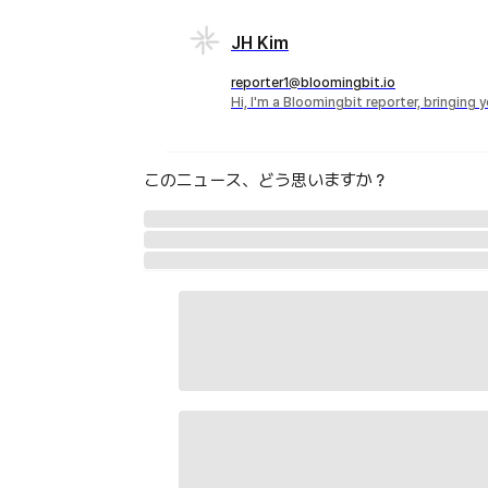
JH Kim
reporter1@bloomingbit.io
Hi, I'm a Bloomingbit reporter, bringing
このニュース、どう思いますか？