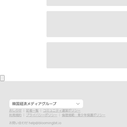
韓国経済メディアグループ
おしらせ
記者一覧
コミュニティ運営ポリシー
利用規約
プライバシーポリシー
倫理規範・青少年保護ポリシー
お問い合わせ
help@bloomingbit.io