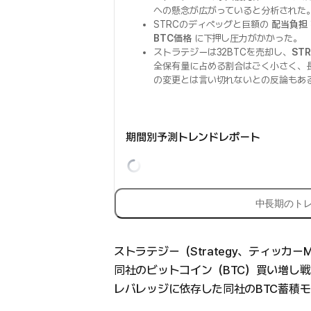
への懸念が広がっていると分析された
STRCのディペッグと巨額の
配当負担
BTC価格
に下押し圧力がかかった。
ストラテジーは32BTCを売却し、
ST
全保有量に占める割合はごく小さく、
の変更とは言い切れないとの反論もあ
期間別予測トレンドレポート
中長期のト
ストラテジー（Strategy、ティッカ
同社のビットコイン（BTC）買い増し
レバレッジに依存した同社のBTC蓄積