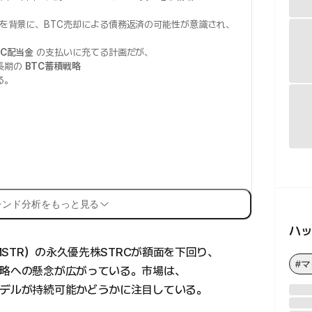
。
を背景に、BTC売却による債務返済の可能性が意識され、
RC配当金
の支払いに充てる計画だが、
長期の
BTC蓄積戦略
る。
レンド分析をもっと見る
ハ
ーMSTR）の永久優先株STRCが額面を下回り、
#
戦略への懸念が広がっている。市場は、
モデルが持続可能かどうかに注目している。