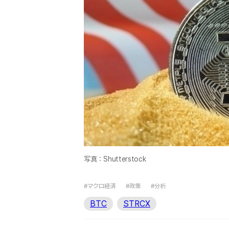
写真：Shutterstock
#マクロ経済
#政策
#分析
BTC
STRCX