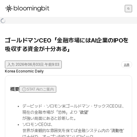
한국어
English
日本語
ゴールドマンCEO「金融市場にはAI企業のIPOを
吸収する資金が十分ある」
入力
2026年06月03日 午前9:03
出典
Korea Economic Daily
概要
STAT AIのご案内
デービッド・ソロモン米ゴールドマン・サックスCEOは、
現在の金融市場が「恐怖」より '
欲望
'
が強い局面にあると診断した。
ソロモンCEOは、
世界が楽観的な雰囲気を保てば金融システム内の '
流動性
'
は十分で、オープンAIやアンソロピック、