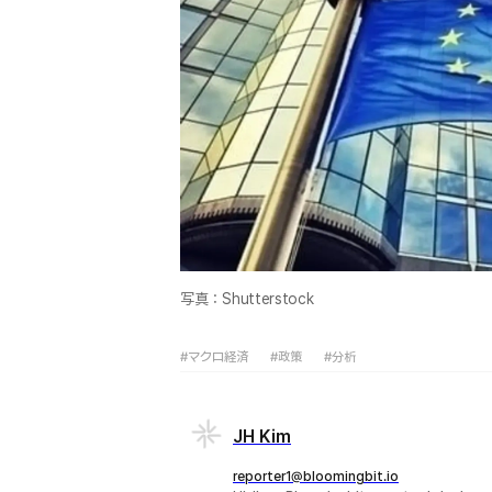
写真：Shutterstock
#マクロ経済
#政策
#分析
JH Kim
reporter1@bloomingbit.io