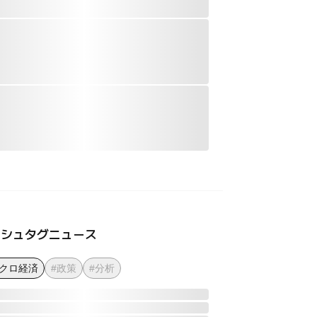
ッシュタグニュース
マクロ経済
#政策
#分析