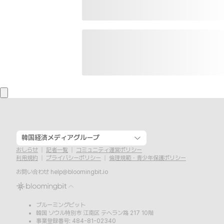
韓国経済メディアグループ
おしらせ
記者一覧
コミュニティ運営ポリシー
利用規約
プライバシーポリシー
倫理規範・青少年保護ポリシー
お問い合わせ
help@bloomingbit.io
ブルーミングビット
韓国 ソウル特別市 江南区 テヘラン路 217 10階
事業登録番号: 484-81-02340