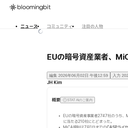
ニュース
コミュニティ
注目の人物
한국어
English
日本語
EUの暗号資産業者、Mi
編集
2026年06月02日 午後12:59
入力
20
JH Kim
概要
STAT AIのご案内
EUの暗号資産事業者2747社のうち、M
に当たる210社にとどまった。
MiCA規則は7月1日までの
CASPライ