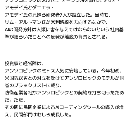
アンソロピックは2021年、オープンAIを離れたダリオ・
アモデイ氏とダニエラ・
アモデイ氏の兄妹ら研究者7人が設立した。当時も、
サム・アルトマン氏が営利路線を志向するなかで、
AIの開発方針は人類に害を与えてはならないという社内基
準が揺らいだことへの反発が離脱の背景とされる。
投資家と経営陣は、
アンソロピックのミトス人気に安堵している。今年初め、
米国防総省との対立を受けてアンソロピックのモデルが同
省のブラックリストに載り、
防衛産業各社がアンソロピックとの契約を打ち切ったため
だ。ただ、
その間に民間企業によるAIコーディングツールの導入が増
え、民間部門はむしろ成長した。