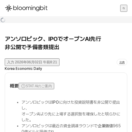
한국어
English
日本語
アンソロピック、IPOでオープンAI先行
非公開で予備書類提出
入力
2026年06月02日 午前8:21
出典
Korea Economic Daily
概要
STAT AIのご案内
アンソロピックは
IPO
に向けた投資説明書を非公開で提出
し、
オープンAIより先に上場する選択肢を確保したと明らかに
した。
アンソロピックは最近の資金調達ラウンドで
企業価値
965
0億ドルと評価され、