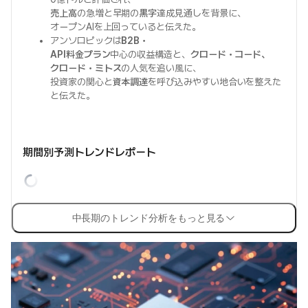
売上高
の急増と早期の
黒字
達成見通しを背景に、
オープンAIを上回っていると伝えた。
アンソロピックは
B2B・
API料金プラン
中心の収益構造と、
クロード・コード、
クロード・ミトス
の人気を追い風に、
投資家の関心と
資本調達
を呼び込みやすい地合いを整えた
と伝えた。
期間別予測トレンドレポート
中長期のトレンド分析をもっと見る