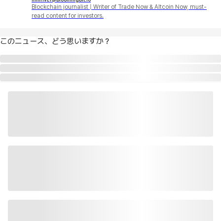
Blockchain journalist | Writer of Trade Now & Altcoin Now, must-
read content for investors.
このニュース、どう思いますか？