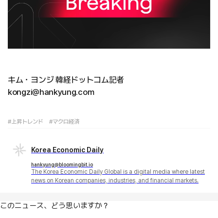
キム・ヨンジ 韓経ドットコム記者
kongzi@hankyung.com
#上昇トレンド
#マクロ経済
Korea Economic Daily
hankyung@bloomingbit.io
The Korea Economic Daily Global is a digital media where latest
news on Korean companies, industries, and financial markets.
このニュース、どう思いますか？