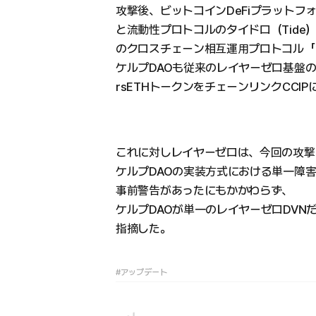
攻撃後、ビットコインDeFiプラットフォーム
と流動性プロトコルのタイドロ（Tide） 
のクロスチェーン相互運用プロトコル「C
ケルプDAOも従来のレイヤーゼロ基盤
rsETHトークンをチェーンリンクCCIP
これに対しレイヤーゼロは、今回の攻撃
ケルプDAOの実装方式における単一障
事前警告があったにもかかわらず、
ケルプDAOが単一のレイヤーゼロDV
指摘した。
#アップデート