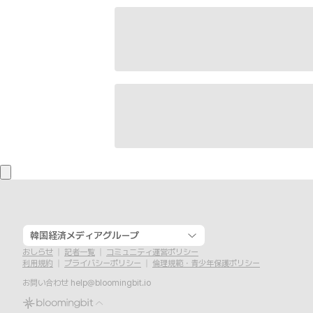
韓国経済メディアグループ
おしらせ
記者一覧
コミュニティ運営ポリシー
利用規約
プライバシーポリシー
倫理規範・青少年保護ポリシー
お問い合わせ
help@bloomingbit.io