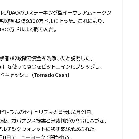
ケルプDAOのリステーキング型イーサリアムトークン
、被害総額は2億9300万ドルに上った。これにより、
000万ドルまで膨らんだ。
撃者が2段階で資金を洗浄したと説明した。
bi）を使って資金をビットコインにブリッジし、
ャッシュ（Tornado Cash）
ビトラムのセキュリティ委員会は4月21日、
その後、ガバナンス提案と米裁判所の命令に基づき、
るマルチシグウォレットに移す案が承認された。
月6日にニューヨークで開かれる。