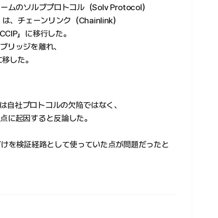
のソルブプロトコル（Solv Protocol）
は、チェーンリンク（Chainlink）
CIP」に移行した。
のブリッジを離れ、
に移した。
は自社プロトコルの欠陥ではなく、
害点に起因すると反論した。
Nだけを検証経路として使っていた点が問題だったと