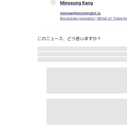
Minseung Kang
minriver@bloomingbit.io
Blockchain journalist | Writer of Trade 
このニュース、どう思いますか？