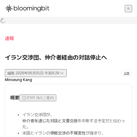
한국어
English
日本語
速報
イラン交渉団、仲介者経由の対話停止へ
編集
2026年06月01日 午前9:26
出典
Minseung Kang
概要
STAT AIのご案内
イラン交渉団が、
仲介者を通じた対話と文書交換
を中断する予定だと伝わっ
た。
米国とイランの
停戦交渉の不確実性
が強まり、