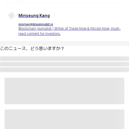
Minseung Kang
minriver@bloomingbit.io
Blockchain journalist | Writer of Trade Now & Altcoin Now, must-
read content for investors.
このニュース、どう思いますか？