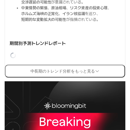
交渉遅延の可能性
が意識されている。
中東情勢の緊張
、
原油相場
、
リスク資産の投資心理
、
ホルムズ海峡の正常化
、
イラン核協議
を巡り、
短期的な変動拡大の可能性
が指摘されている。
期間別予測トレンドレポート
中長期のトレンド分析をもっと見る