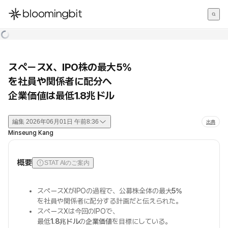
한국어
English
日本語
スペースX、IPO株の最大5%
を社員や関係者に配分へ
企業価値は最低1.8兆ドル
編集
2026年06月01日 午前8:36
出典
Minseung Kang
概要
STAT AIのご案内
スペースXがIPOの過程で、公募株全体の最大
5%
を社員や関係者に配分する計画だと伝えられた。
スペースXは今回のIPOで、
最低
1.8兆ドル
の
企業価値
を目標にしている。