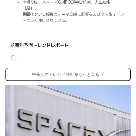
市場では、スペースXのIPOが
宇宙航空
、
人工知能
（AI）
、
民間インフラ投資
のテーマ全般に影響を及ぼす大型イベン
トとして注目されている。
期間別予測トレンドレポート
中長期のトレンド分析をもっと見る