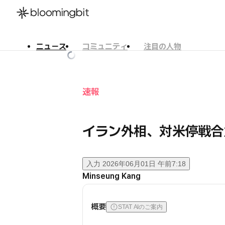
ニュース
コミュニティ
注目の人物
한국어
English
日本語
速報
イラン外相、対米停戦合
入力
2026年06月01日 午前7:18
Minseung Kang
概要
STAT AIのご案内