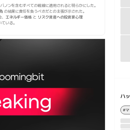
バノンを含むすべての戦線に適用されると明らかにした。
為
の結果に責任を負うべきだとの主張が示された。
合、
エネルギー価格
と
リスク資産への投資家心理
いている。
ハ
#