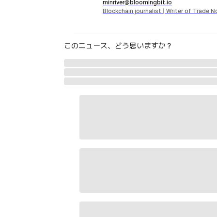
minriver@bloomingbit.io
Blockchain journalist | Writer of Trade 
このニュース、どう思いますか？