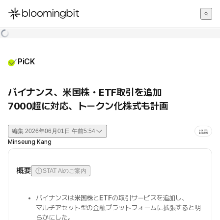
한국어
English
日本語
PiCK
バイナンス、米国株・ETF取引を追加
7000超に対応、トークン化株式も計画
編集
2026年06月01日 午前5:54
出典
Minseung Kang
概要
STAT AIのご案内
バイナンスは
米国株
と
ETF
の取引サービスを追加し、
マルチアセット型の金融プラットフォームに拡張すると明
らかにした。