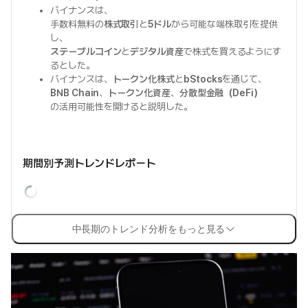
バイナンスは、
手数料無料の
株式取引
と
5ドル
から可能な端株取引を提供
し、
ステーブルコイン
と
デジタル資産
で株式を買えるようにす
るとした。
バイナンスは、
トークン化株式
と
bStocks
を通じて、
BNB Chain
、
トークン化資産
、
分散型金融（DeFi）
の活用可能性を開けると説明した。
期間別予測トレンドレポート
中長期のトレンド分析をもっと見る