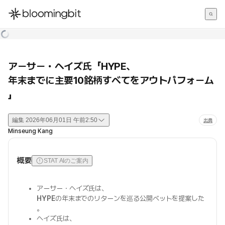
한국어
English
日本語
アーサー・ヘイズ氏「HYPE、
年末までに主要10銘柄すべてをアウトパフォーム
」
編集
2026年06月01日 午前2:50
出典
Minseung Kang
概要
STAT AIのご案内
アーサー・ヘイズ氏は、
HYPE
の年末までのリターンを巡る公開ベットを提案した
。
ヘイズ氏は、