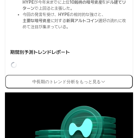
HYPE
が今年末までに上位
10銘柄の暗号資産
を
ドル建てリ
ターン
で上回ると主張した。
今回の発言を受け、
HYPE
の相対的な強さと、
主要な暗号資産
に対する
新興アルトコイン
選好の流れに改
めて注目が集まっている。
期間別予測トレンドレポート
中長期のトレンド分析をもっと見る